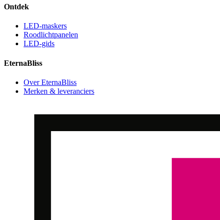
Ontdek
LED-maskers
Roodlichtpanelen
LED-gids
EternaBliss
Over EternaBliss
Merken & leveranciers