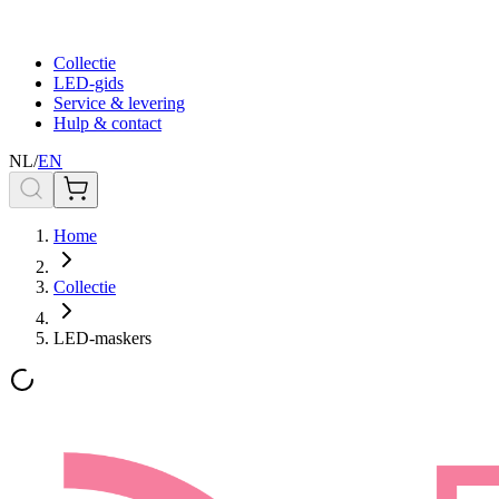
Collectie
LED-gids
Service & levering
Hulp & contact
NL
/
EN
Home
Collectie
LED-maskers